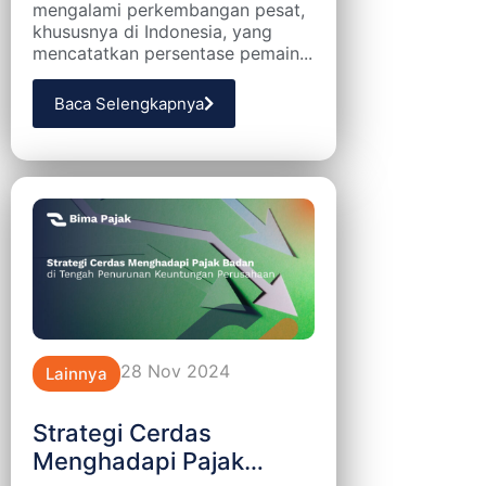
mengalami perkembangan pesat,
khususnya di Indonesia, yang
mencatatkan persentase pemain...
Baca Selengkapnya
28 Nov 2024
Lainnya
Strategi Cerdas
Menghadapi Pajak