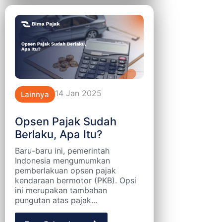
14 Jan 2025
Lainnya
Opsen Pajak Sudah
Berlaku, Apa Itu?
Baru-baru ini, pemerintah
Indonesia mengumumkan
pemberlakuan opsen pajak
kendaraan bermotor (PKB). Opsi
ini merupakan tambahan
pungutan atas pajak...