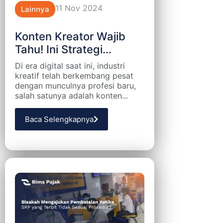
11 Nov 2024
Lainnya
Konten Kreator Wajib
Tahu! Ini Strategi
Pemerintah Mengincar
Di era digital saat ini, industri
Pajak Digital
kreatif telah berkembang pesat
dengan munculnya profesi baru,
salah satunya adalah konten...
Baca Selengkapnya