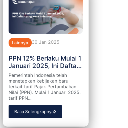
30 Jan 2025
Lainnya
PPN 12% Berlaku Mulai 1
Januari 2025, Ini Daftar
yang Kena Imbasnya!
Pemerintah Indonesia telah
menetapkan kebijakan baru
terkait tarif Pajak Pertambahan
Nilai (PPN). Mulai 1 Januari 2025,
tarif PPN...
Baca Selengkapnya