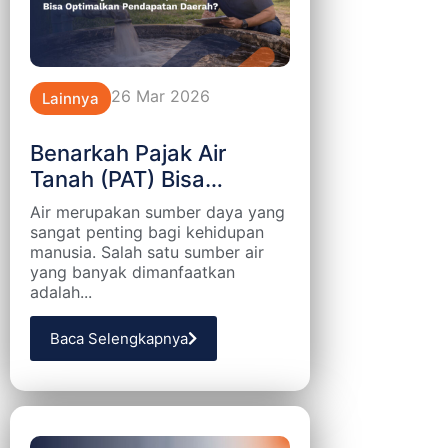
26 Mar 2026
Lainnya
Benarkah Pajak Air
Tanah (PAT) Bisa
Optimalkan Pendapatan
Air merupakan sumber daya yang
Daerah?
sangat penting bagi kehidupan
manusia. Salah satu sumber air
yang banyak dimanfaatkan
adalah...
Baca Selengkapnya