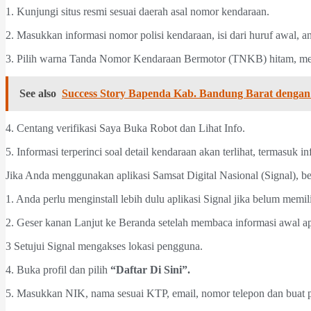
1. Kunjungi situs resmi sesuai daerah asal nomor kendaraan.
2. Masukkan informasi nomor polisi kendaraan, isi dari huruf awal, 
3. Pilih warna Tanda Nomor Kendaraan Bermotor (TNKB) hitam, me
See also
Success Story Bapenda Kab. Bandung Barat denga
4. Centang verifikasi Saya Buka Robot dan Lihat Info.
5. Informasi terperinci soal detail kendaraan akan terlihat, termasuk i
Jika Anda menggunakan aplikasi Samsat Digital Nasional (Signal), b
1. Anda perlu menginstall lebih dulu aplikasi Signal jika belum memi
2. Geser kanan Lanjut ke Beranda setelah membaca informasi awal ap
3 Setujui Signal mengakses lokasi pengguna.
4. Buka profil dan pilih
“Daftar Di Sini”.
5. Masukkan NIK, nama sesuai KTP, email, nomor telepon dan buat 