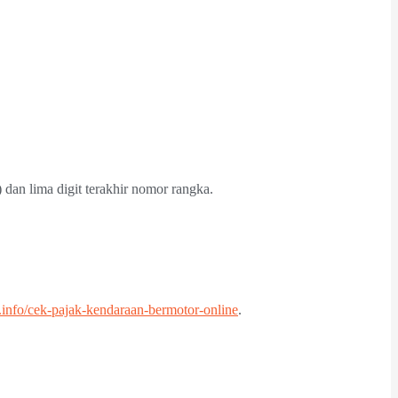
an lima digit terakhir nomor rangka.
t.info/cek-pajak-kendaraan-bermotor-online
.