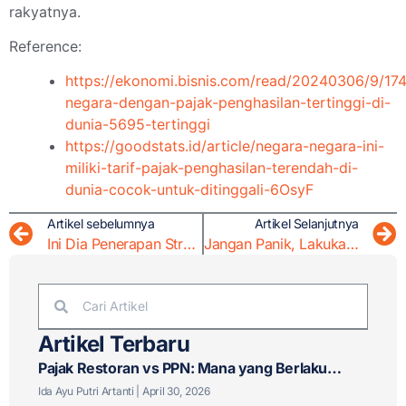
rakyatnya.
Reference:
https://ekonomi.bisnis.com/read/20240306/9/17
negara-dengan-pajak-penghasilan-tertinggi-di-
dunia-5695-tertinggi
https://goodstats.id/article/negara-negara-ini-
miliki-tarif-pajak-penghasilan-terendah-di-
dunia-cocok-untuk-ditinggali-6OsyF
Artikel sebelumnya
Artikel Selanjutnya
Ini Dia Penerapan Strategi dalam Tax Planning
Jangan Panik, Lakukan Hal Ini Jika Anda Kehilangan Bukti Setor Pajak
Artikel Terbaru
Pajak Restoran vs PPN: Mana yang Berlaku
untuk Bisnis F&B Anda?
Ida Ayu Putri Artanti
April 30, 2026