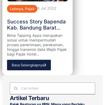
8 Jul 2022
Lainnya
,
Pajak
Success Story Bapenda
Kab. Bandung Barat
dengan Bima Tapping
Bima Tapping Apps merupakan
Apps
solusi untuk mempermudah
proses penerimaan, perekaman,
hingga transmisi data Wajib Pajak
bagi Pajak Hotel...
Baca Selengkapnya
Artikel Terbaru
Pajak Restoran vs PPN: Mana yang Berlaku