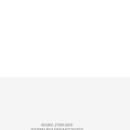
ISO/IEC 27001:2013
001/FRM-BSA/GEN/MGT/III/2021