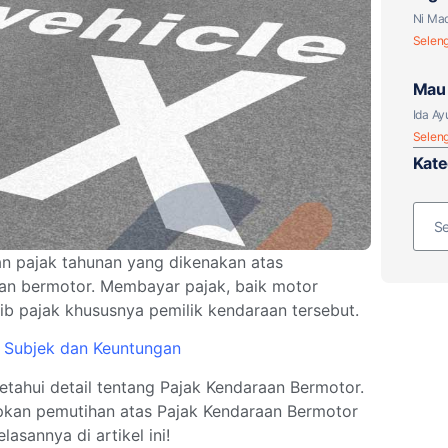
atau
Ni Mad
Selen
Mau 
Paja
Ida Ay
Selen
Kate
n pajak tahunan yang dikenakan atas
an bermotor. Membayar pajak, baik motor
ib pajak khususnya pemilik kendaraan tersebut.
 Subjek dan Keuntungan
ahui detail tentang Pajak Kendaraan Bermotor.
apkan pemutihan atas Pajak Kendaraan Bermotor
asannya di artikel ini!