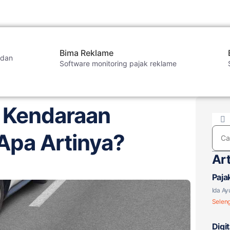
Bima Reklame
 dan
Software monitoring pajak reklame
ya?
 Kendaraan
Apa Artinya?
Art
Paja
Berl
Ida Ay
Selen
Digi