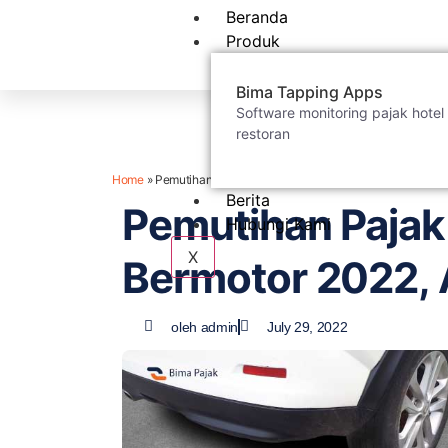
Beranda
Produk
Bima Tapping Apps
Software monitoring pajak hotel
restoran
Home
»
Pemutihan Pajak Kendaraan Bermotor 2022, Apa Artin
Berita
Pemutihan Pajak
Hubungi Kami
X
Bermotor 2022, 
oleh
admin
July 29, 2022