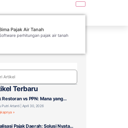
Bima Pajak Air Tanah
Software perhitungan pajak air tanah
ikel Terbaru
k Restoran vs PPN: Mana yang
aku untuk Bisnis F&B Anda?
u Putri Artanti
April 30, 2026
gkapnya »
talisasi Pajak Daerah: Solusi Nyata