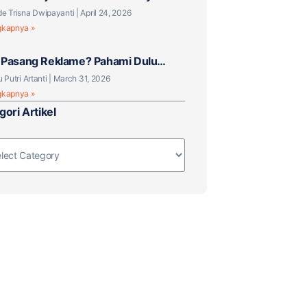
 Tantangan Baru?
e Trisna Dwipayanti
April 24, 2026
gkapnya »
Pasang Reklame? Pahami Dulu
knya!
u Putri Artanti
March 31, 2026
gkapnya »
gori Artikel