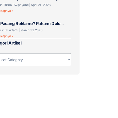
 Tantangan Baru?
e Trisna Dwipayanti
April 24, 2026
gkapnya »
Pasang Reklame? Pahami Dulu
knya!
u Putri Artanti
March 31, 2026
gkapnya »
gori Artikel