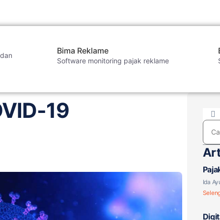
Bima Reklame
 dan
Software monitoring pajak reklame
OVID-19
Art
Paja
Berl
Ida Ay
Selen
Digi