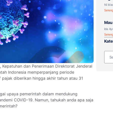
atau
Ni Mad
Selen
Mau 
Paja
Ida Ay
Selen
Kate
i, Kepatuhan dan Penerimaan Direktorat Jenderal
tah Indonesia memperpanjang periode
f pajak diberikan hingga akhir tahun atau 31
bagai upaya pemerintah dalam mendukung
pandemi COVID-19. Namun, tahukah anda apa saja
merintah?