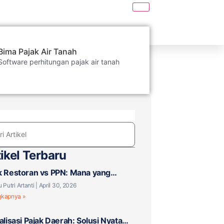
Bima Pajak Air Tanah
Software perhitungan pajak air tanah
ikel Terbaru
k Restoran vs PPN: Mana yang
aku untuk Bisnis F&B Anda?
u Putri Artanti
April 30, 2026
gkapnya »
talisasi Pajak Daerah: Solusi Nyata