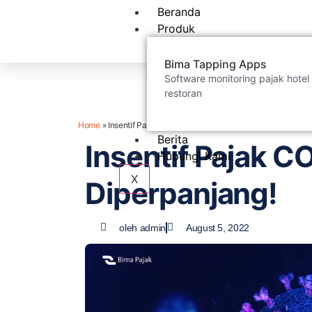
Beranda
Produk
Bima Tapping Apps
Software monitoring pajak hotel
restoran
Home
»
Insentif Pajak COVID-19 Diperpanjang!
Berita
Insentif Pajak C
Hubungi Kami
X
Diperpanjang!
oleh
admin
August 5, 2022