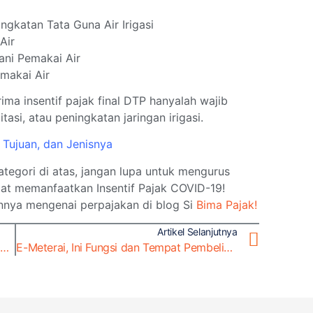
gkatan Tata Guna Air Irigasi
Air
ni Pemakai Air
makai Air
ima insentif pajak final DTP hanyalah wajib
tasi, atau peningkatan jaringan irigasi.
 Tujuan, dan Jenisnya
tegori di atas, jangan lupa untuk mengurus
at memanfaatkan Insentif Pajak COVID-19!
ainnya mengenai perpajakan di blog Si
Bima Pajak!
Artikel Selanjutnya
Pemutihan Pajak Kendaraan Bermotor 2022, Apa Artinya?
E-Meterai, Ini Fungsi dan Tempat Pembeliannya!