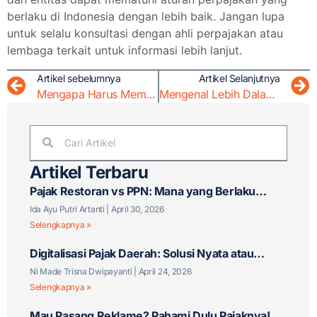
berlaku di Indonesia dengan lebih baik. Jangan lupa
untuk selalu konsultasi dengan ahli perpajakan atau
lembaga terkait untuk informasi lebih lanjut.
Artikel sebelumnya
Artikel Selanjutnya
Mengapa Harus Membayar Pajak: Pentingnya Kontribusi Keuangan pada Negara
Mengenal Lebih Dalam Tentang Pabean dan Kepabeanan di Indonesia
Artikel Terbaru
Pajak Restoran vs PPN: Mana yang Berlaku
untuk Bisnis F&B Anda?
Ida Ayu Putri Artanti
April 30, 2026
Selengkapnya »
Digitalisasi Pajak Daerah: Solusi Nyata atau
Tantangan Baru?
Ni Made Trisna Dwipayanti
April 24, 2026
Selengkapnya »
Mau Pasang Reklame? Pahami Dulu Pajaknya!