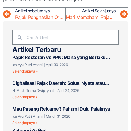
Artikel sebelumnya
Artikel Selanjutnya
Pajak Penghasilan Orang Pribadi (PPh OP) di Indonesia
Mari Memahami Pajak Bangunan Rumah Tinggal
Artikel Terbaru
Pajak Restoran vs PPN: Mana yang Berlaku
untuk Bisnis F&B Anda?
Ida Ayu Putri Artanti
April 30, 2026
Selengkapnya »
Digitalisasi Pajak Daerah: Solusi Nyata atau
Tantangan Baru?
Ni Made Trisna Dwipayanti
April 24, 2026
Selengkapnya »
Mau Pasang Reklame? Pahami Dulu Pajaknya!
Ida Ayu Putri Artanti
March 31, 2026
Selengkapnya »
Kategori Artikel