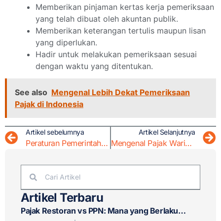
Memberikan pinjaman kertas kerja pemeriksaan
yang telah dibuat oleh akuntan publik.
Memberikan keterangan tertulis maupun lisan
yang diperlukan.
Hadir untuk melakukan pemeriksaan sesuai
dengan waktu yang ditentukan.
See also
Mengenal Lebih Dekat Pemeriksaan
Pajak di Indonesia
Artikel sebelumnya
Artikel Selanjutnya
Peraturan Pemerintah Mengenai Bea Meterai
Mengenal Pajak Warisan : Kewajiban Pajak dan Tugas Pewaris
Artikel Terbaru
Pajak Restoran vs PPN: Mana yang Berlaku
untuk Bisnis F&B Anda?