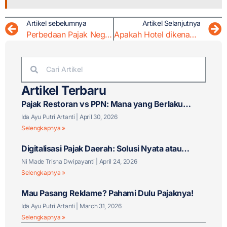
Artikel sebelumnya
Artikel Selanjutnya
Perbedaan Pajak Negara Dan Pajak Daerah
Apakah Hotel dikenakan PPh 23? Ini Jawabannya!
Artikel Terbaru
Pajak Restoran vs PPN: Mana yang Berlaku
untuk Bisnis F&B Anda?
Ida Ayu Putri Artanti
April 30, 2026
Selengkapnya »
Digitalisasi Pajak Daerah: Solusi Nyata atau
Tantangan Baru?
Ni Made Trisna Dwipayanti
April 24, 2026
Selengkapnya »
Mau Pasang Reklame? Pahami Dulu Pajaknya!
Ida Ayu Putri Artanti
March 31, 2026
Selengkapnya »