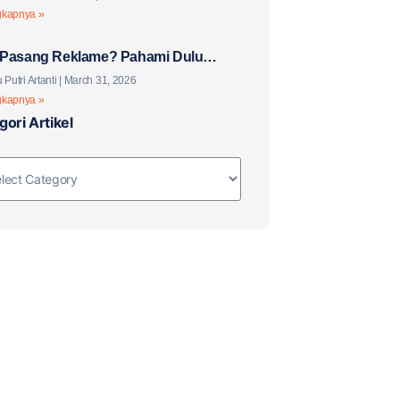
gkapnya »
Pasang Reklame? Pahami Dulu
knya!
 Putri Artanti
March 31, 2026
gkapnya »
gori Artikel