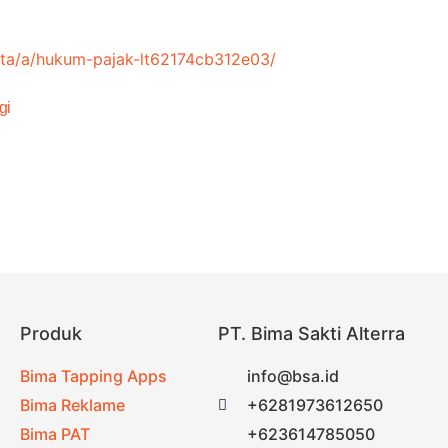
ita/a/hukum-pajak-lt62174cb312e03/
gi
Produk
PT. Bima Sakti Alterra
Bima Tapping Apps
info@bsa.id
Bima Reklame
+6281973612650
Bima PAT
+623614785050