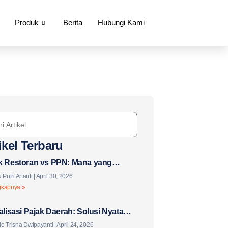
Produk
Berita
Hubungi Kami
ikel Terbaru
k Restoran vs PPN: Mana yang
aku untuk Bisnis F&B Anda?
 Putri Artanti
April 30, 2026
gkapnya »
talisasi Pajak Daerah: Solusi Nyata
 Tantangan Baru?
e Trisna Dwipayanti
April 24, 2026