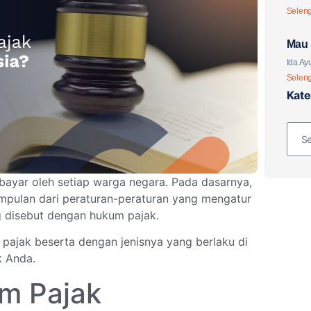
Selen
Mau 
Paja
Ida Ayu
Selen
Kate
bayar oleh setiap warga negara. Pada dasarnya,
mpulan dari peraturan-peraturan yang mengatur
 disebut dengan hukum pajak.
pajak beserta dengan jenisnya yang berlaku di
k Anda.
um Pajak