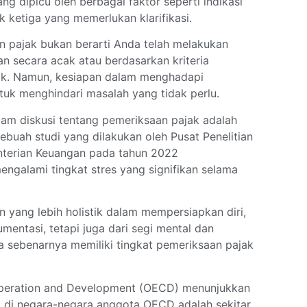
g dipicu oleh berbagai faktor seperti indikasi
k ketiga yang memerlukan klarifikasi.
 pajak bukan berarti Anda telah melakukan
an secara acak atau berdasarkan kriteria
ajak. Namun, kesiapan dalam menghadapi
tuk menghindari masalah yang tidak perlu.
lam diskusi tentang pemeriksaan pajak adalah
ebuah studi yang dilakukan oleh Pusat Penelitian
nterian Keuangan pada tahun 2022
galami tingkat stres yang signifikan selama
 yang lebih holistik dalam mempersiapkan diri,
umentasi, tetapi juga dari segi mental dan
a sebenarnya memiliki tingkat pemeriksaan pajak
operation and Development (OECD) menunjukkan
k di negara-negara anggota OECD adalah sekitar