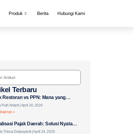
Produk
Berita
Hubungi Kami
ikel Terbaru
k Restoran vs PPN: Mana yang
aku untuk Bisnis F&B Anda?
 Putri Artanti
April 30, 2026
gkapnya »
talisasi Pajak Daerah: Solusi Nyata
 Tantangan Baru?
e Trisna Dwipayanti
April 24, 2026