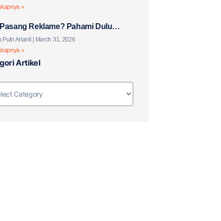
gkapnya »
Pasang Reklame? Pahami Dulu
knya!
 Putri Artanti
March 31, 2026
gkapnya »
gori Artikel