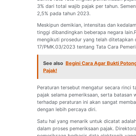
3% dari total wajib pajak per tahun. Sement
2,5% pada tahun 2023.
Meskipun demikian, intensitas dan kedala
tinggi dibandingkan beberapa negara lain
mengikuti prosedur yang telah ditetapkan
17/PMK.03/2023 tentang Tata Cara Pemeri
See also
Begini Cara Agar Bukti Poto
Pajak!
Peraturan tersebut mengatur secara rinci 
pajak selama pemeriksaan, serta batasan
terhadap peraturan ini akan sangat memb
dengan lebih percaya diri.
Satu hal yang menarik untuk dicatat adal
dalam proses pemeriksaan pajak. Direktora
pemeriksaan berbasis data elektronik yang