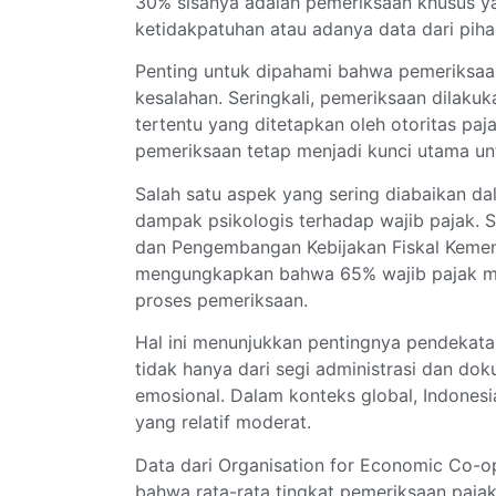
30% sisanya adalah pemeriksaan khusus yan
ketidakpatuhan atau adanya data dari piha
Penting untuk dipahami bahwa pemeriksaan
kesalahan. Seringkali, pemeriksaan dilakuk
tertentu yang ditetapkan oleh otoritas p
pemeriksaan tetap menjadi kunci utama un
Salah satu aspek yang sering diabaikan da
dampak psikologis terhadap wajib pajak. S
dan Pengembangan Kebijakan Fiskal Keme
mengungkapkan bahwa 65% wajib pajak men
proses pemeriksaan.
Hal ini menunjukkan pentingnya pendekatan
tidak hanya dari segi administrasi dan dok
emosional. Dalam konteks global, Indonesi
yang relatif moderat.
Data dari Organisation for Economic Co-
bahwa rata-rata tingkat pemeriksaan paja