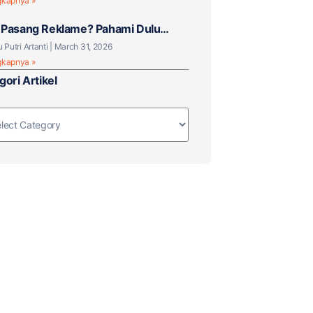
gkapnya »
Pasang Reklame? Pahami Dulu
knya!
u Putri Artanti
March 31, 2026
gkapnya »
gori Artikel