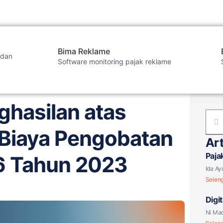
Bima Reklame
 dan
Software monitoring pajak reklame
 Pengobatan Menurut PMK-66 Tahun 2023
ghasilan atas
Biaya Pengobatan
Art
Paja
 Tahun 2023
Berl
Ida Ay
Selen
Digi
atau
Ni Mad