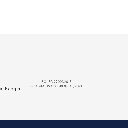
ISO/IEC 27001:2013
001/FRM-BSA/GEN/MGT/III/2021
uri Kangin,