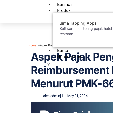
Beranda
Produk
Bima Tapping Apps
Software monitoring pajak hotel
restoran
Home
»
Aspek Pajak Penghasilan atas Reimbursement Biaya
Berita
Aspek Pajak Pen
Hubungi Kami
X
Reimbursement 
Menurut PMK-66
oleh
admin
May 31, 2024