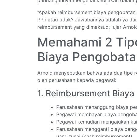
pandangannya mengenai kebijakan dalam pe
“Apakah reimbursement biaya pengobatan
PPh atau tidak? Jawabannya adalah ya dan 
reimbursement yang dimaksud,” ujar Arnol
Memahami 2 Tip
Biaya Pengobata
Arnold menyebutkan bahwa ada dua tipe r
oleh perusahaan kepada pegawai:
1. Reimbursement Biay
Perusahaan menanggung biaya pe
Pegawai membayar biaya pengobatan
Pegawai kemudian mengajukan kui
Perusahaan mengganti biaya peng
uang tunai (cash reimbursement).