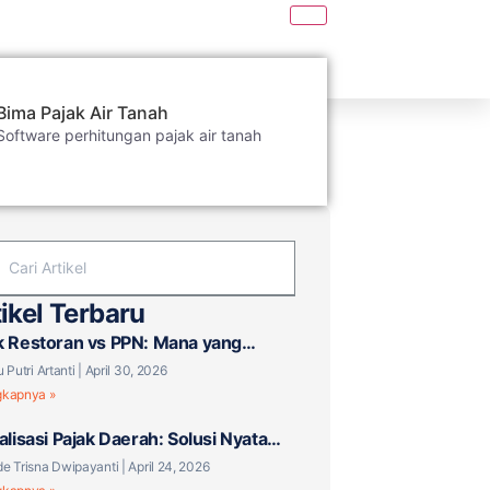
Bima Pajak Air Tanah
Software perhitungan pajak air tanah
ikel Terbaru
k Restoran vs PPN: Mana yang
aku untuk Bisnis F&B Anda?
u Putri Artanti
April 30, 2026
gkapnya »
talisasi Pajak Daerah: Solusi Nyata
 Tantangan Baru?
e Trisna Dwipayanti
April 24, 2026