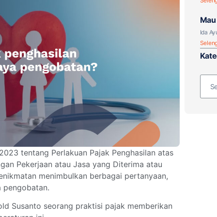
Selen
Mau 
Paja
Ida Ay
Selen
Kate
2023 tentang Perlakuan Pajak Penghasilan atas
gan Pekerjaan atau Jasa yang Diterima atau
Kenikmatan menimbulkan berbagai pertanyaan,
a pengobatan.
ld Susanto seorang praktisi pajak memberikan