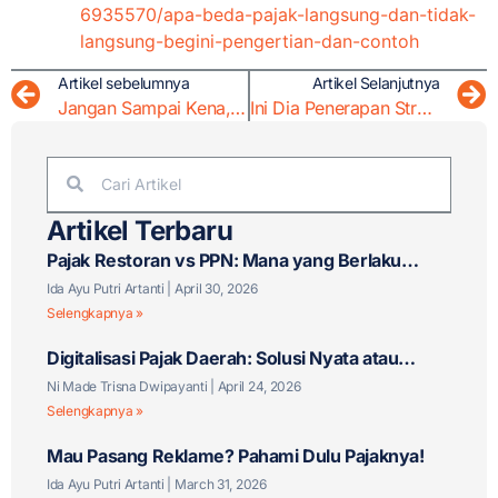
6935570/apa-beda-pajak-langsung-dan-tidak-
langsung-begini-pengertian-dan-contoh
Artikel sebelumnya
Artikel Selanjutnya
Jangan Sampai Kena, Ini Tips Ampuh Menghindari Sanksi Pajak
Ini Dia Penerapan Strategi dalam Tax Planning
Artikel Terbaru
Pajak Restoran vs PPN: Mana yang Berlaku
untuk Bisnis F&B Anda?
Ida Ayu Putri Artanti
April 30, 2026
Selengkapnya »
Digitalisasi Pajak Daerah: Solusi Nyata atau
Tantangan Baru?
Ni Made Trisna Dwipayanti
April 24, 2026
Selengkapnya »
Mau Pasang Reklame? Pahami Dulu Pajaknya!
Ida Ayu Putri Artanti
March 31, 2026