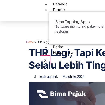
Beranda
Produk
Bima Tapping Apps
Software monitoring pajak hotel
restoran
Home
»
THR Lagi, Tapi Kenapa Pajaknya Selalu Lebih Tinggi?
Berita
THR Lagi, Tapi 
Hubungi Kami
X
Selalu Lebih Tin
oleh
admin
March 26, 2024