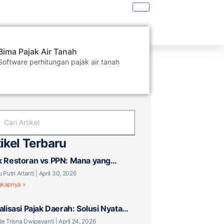
Bima Pajak Air Tanah
Software perhitungan pajak air tanah
ikel Terbaru
k Restoran vs PPN: Mana yang
aku untuk Bisnis F&B Anda?
u Putri Artanti
April 30, 2026
gkapnya »
talisasi Pajak Daerah: Solusi Nyata
 Tantangan Baru?
e Trisna Dwipayanti
April 24, 2026