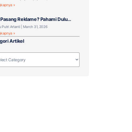
gkapnya »
Pasang Reklame? Pahami Dulu
knya!
u Putri Artanti
March 31, 2026
gkapnya »
gori Artikel