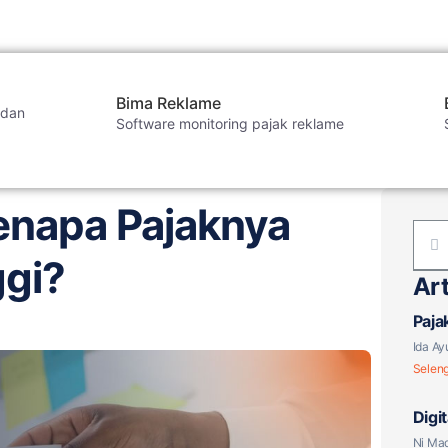
Bima Reklame
 dan
Software monitoring pajak reklame
Kenapa Pajaknya
ggi?
Art
Paja
Berl
Ida Ay
Selen
Digi
atau
Ni Mad