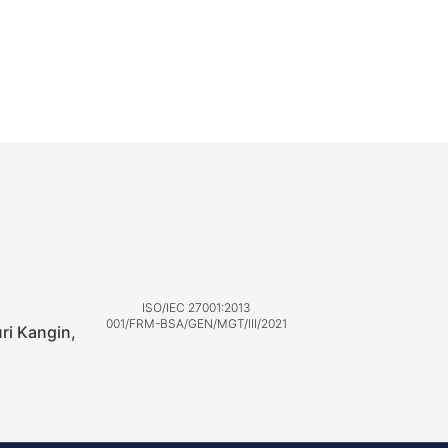
ISO/IEC 27001:2013
001/FRM-BSA/GEN/MGT/III/2021
uri Kangin,