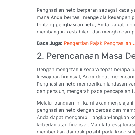
Penghasilan neto berperan sebagai kaca y
mana Anda berhasil mengelola keuangan 
tentang penghasilan neto, Anda dapat mem
membangun kestabilan, dan menghindari po
Baca Juga:
Pengertian Pajak Penghasilan
2. Perencanaan Masa D
Dengan mengetahui secara tepat berapa b
kewajiban finansial, Anda dapat merencan
Penghasilan neto memberikan landasan yan
dan pensiun, mengarah pada pencapaian t
Melalui panduan ini, kami akan menjelajahi
penghasilan neto dengan cerdas dan mem
Anda dapat mengambil langkah-langkah ko
keberlanjutan finansial. Mari kita eksplor
memberikan dampak positif pada kondisi 