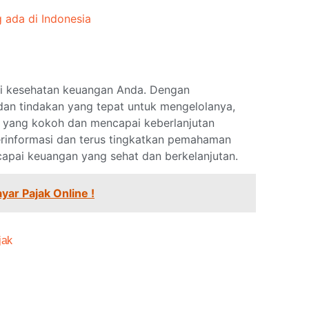
g ada di Indonesia
ri kesehatan keuangan Anda. Dengan
an tindakan yang tepat untuk mengelolanya,
yang kokoh dan mencapai keberlanjutan
terinformasi dan terus tingkatkan pemahaman
apai keuangan yang sehat dan berkelanjutan.
yar Pajak Online !
jak