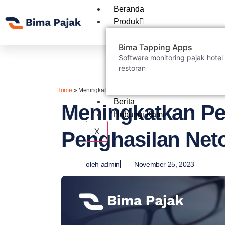
Beranda
Produk
Bima Tapping Apps
Software monitoring pajak hotel
restoran
Home
»
Meningkatkan Pemahaman tentang Penghasilan Neto
Berita
Meningkatkan P
Hubungi Kami
X
Penghasilan Net
oleh
admin
November 25, 2023