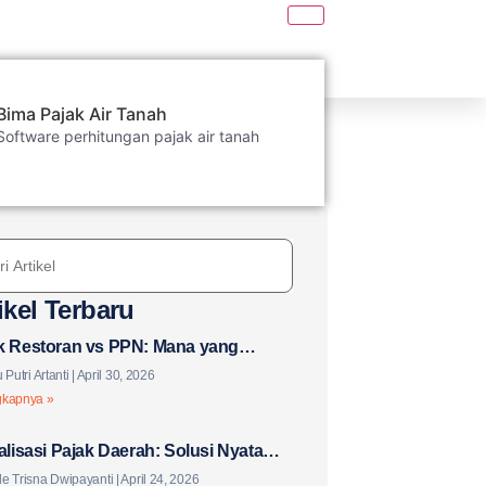
Bima Pajak Air Tanah
Software perhitungan pajak air tanah
ikel Terbaru
k Restoran vs PPN: Mana yang
aku untuk Bisnis F&B Anda?
 Putri Artanti
April 30, 2026
gkapnya »
talisasi Pajak Daerah: Solusi Nyata
 Tantangan Baru?
e Trisna Dwipayanti
April 24, 2026