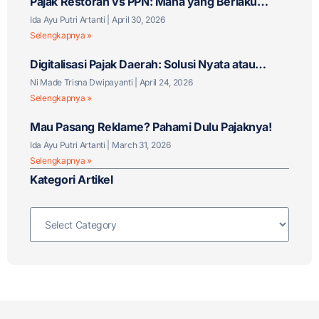
Pajak Restoran vs PPN: Mana yang Berlaku
untuk Bisnis F&B Anda?
Ida Ayu Putri Artanti
April 30, 2026
Selengkapnya »
Digitalisasi Pajak Daerah: Solusi Nyata atau
Tantangan Baru?
Ni Made Trisna Dwipayanti
April 24, 2026
Selengkapnya »
Mau Pasang Reklame? Pahami Dulu Pajaknya!
Ida Ayu Putri Artanti
March 31, 2026
Selengkapnya »
Kategori Artikel