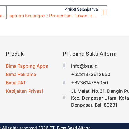
Artikel Selanjutnya
Success Story Bapenda Kab. Bandung Barat dengan Bima Tapping Apps
Laporan Keuangan : Pengertian, Tujuan, dan Jenisnya
Produk
PT. Bima Sakti Alterra
Bima Tapping Apps
info@bsa.id
Bima Reklame
+6281973612650
Bima PAT
+623614785050
Kebijakan Privasi
Jl. Melati No.61, Dangin P
Kec. Denpasar Utara, Kota
Denpasar, Bali 80231
 All rights reserved 2026 PT. Bima Sakti Alterra