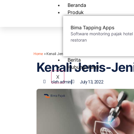
Beranda
Produk
Bima Tapping Apps
Software monitoring pajak hotel
restoran
Home
»
Kenali Jenis-Jenis Pajak Daerah!
Berita
Kenali Jenis-Jen
Hubungi Kami
X
oleh
admin
July 13, 2022