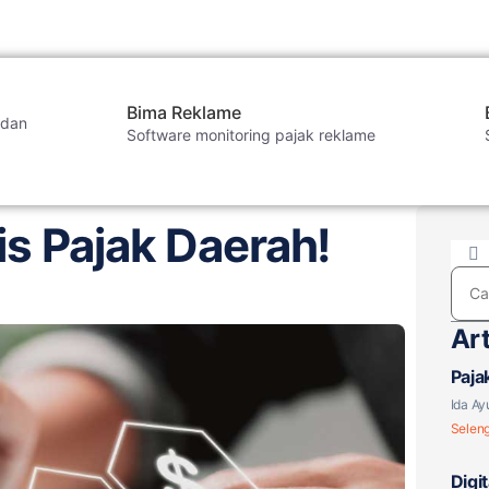
Bima Reklame
 dan
Software monitoring pajak reklame
is Pajak Daerah!
Art
Paja
Berl
Ida Ay
Selen
Digi