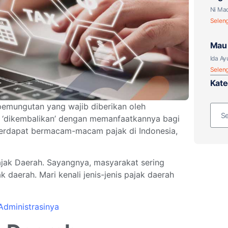
atau
Ni Mad
Selen
Mau 
Paja
Ida Ay
Selen
Kate
 pemungutan yang wajib diberikan oleh
a ‘dikembalikan’ dengan memanfaatkannya bagi
 Terdapat bermacam-macam pajak di Indonesia,
jak Daerah. Sayangnya, masyarakat sering
k daerah. Mari kenali jenis-jenis pajak daerah
Administrasinya