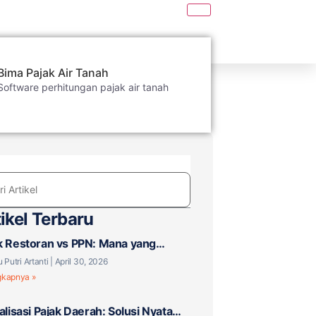
Bima Pajak Air Tanah
Software perhitungan pajak air tanah
ikel Terbaru
k Restoran vs PPN: Mana yang
aku untuk Bisnis F&B Anda?
u Putri Artanti
April 30, 2026
gkapnya »
talisasi Pajak Daerah: Solusi Nyata