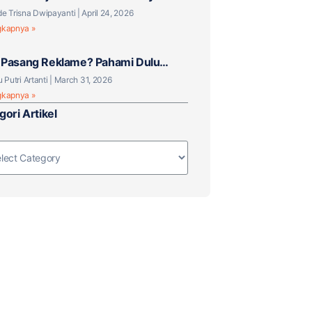
 Tantangan Baru?
e Trisna Dwipayanti
April 24, 2026
gkapnya »
Pasang Reklame? Pahami Dulu
knya!
u Putri Artanti
March 31, 2026
gkapnya »
gori Artikel