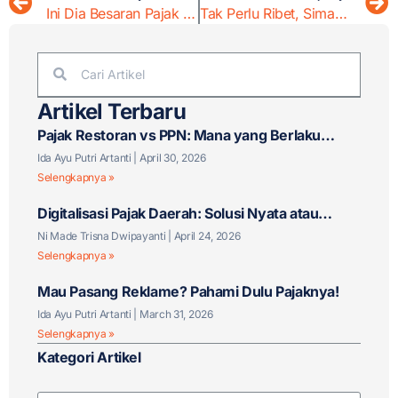
Ini Dia Besaran Pajak Pembelian Tanah!
Tak Perlu Ribet, Simak 3 Cara Bayar Pajak Motor
Artikel Terbaru
Pajak Restoran vs PPN: Mana yang Berlaku
untuk Bisnis F&B Anda?
Ida Ayu Putri Artanti
April 30, 2026
Selengkapnya »
Digitalisasi Pajak Daerah: Solusi Nyata atau
Tantangan Baru?
Ni Made Trisna Dwipayanti
April 24, 2026
Selengkapnya »
Mau Pasang Reklame? Pahami Dulu Pajaknya!
Ida Ayu Putri Artanti
March 31, 2026
Selengkapnya »
Kategori Artikel