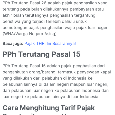
PPh Terutang Pasal 26 adalah pajak penghasilan yang
terutang pada bulan dilakukannya pembayaran atau
akhir bulan terutangnya penghasilan tergantung
peristiwa yang terjadi terlebih dahulu untuk
pemotongan pajak penghasilan wajib pajak luar negeri
(WNA/Warga Negara Asing).
Baca juga:
Pajak THR, Ini Besarannya!
PPh Terutang Pasal 15
PPh Terutang Pasal 15 adalah pajak penghasilan dari
pengankutan orang/barang, termasuk penyewaan kapal
yang dilakukan dari pelabuhan di Indonesia ke
pelabuhan lainnya di dalam negeri maupun luar negeri,
dari pelabuhan luar negeri ke pelabuhan Indonesia dan
luar negeri ke pelabuhan lainnya di luar Indonesia
Cara Menghitung Tarif Pajak