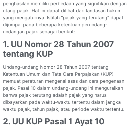
penghasilan memiliki perbedaan yang signifikan dengan
utang pajak. Hal ini dapat dilihat dari landasan hukum
yang mengaturnya. Istilah “pajak yang terutang” dapat
dijumpai pada beberapa ketentuan perundang-
undangan pajak sebagai berikut:
1. UU Nomor 28 Tahun 2007
tentang KUP
Undang-undang Nomor 28 Tahun 2007 tentang
Ketentuan Umum dan Tata Cara Perpajakan (KUP)
memuat peraturan mengenai asas dan cara pengenaan
pajak. Pasal 10 dalam undang-undang ini menguraikan
bahwa pajak terutang adalah pajak yang harus
dibayarkan pada waktu-waktu tertentu dalam jangka
waktu pajak, tahun pajak, atau periode waktu tertentu.
2. UU KUP Pasal 1 Ayat 10