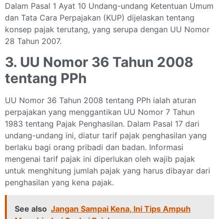
Dalam Pasal 1 Ayat 10 Undang-undang Ketentuan Umum
dan Tata Cara Perpajakan (KUP) dijelaskan tentang
konsep pajak terutang, yang serupa dengan UU Nomor
28 Tahun 2007.
3. UU Nomor 36 Tahun 2008
tentang PPh
UU Nomor 36 Tahun 2008 tentang PPh ialah aturan
perpajakan yang menggantikan UU Nomor 7 Tahun
1983 tentang Pajak Penghasilan. Dalam Pasal 17 dari
undang-undang ini, diatur tarif pajak penghasilan yang
berlaku bagi orang pribadi dan badan. Informasi
mengenai tarif pajak ini diperlukan oleh wajib pajak
untuk menghitung jumlah pajak yang harus dibayar dari
penghasilan yang kena pajak.
See also
Jangan Sampai Kena, Ini Tips Ampuh