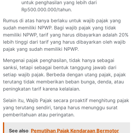
untuk penghasilan yang lebih dari
Rp500.000.000/tahun.
Rumus di atas hanya berlaku untuk wajib pajak yang
sudah memiliki NPWP. Bagi wajib pajak yang tidak
memiliki NPWP, tarif yang harus dibayarkan adalah 20%
lebih tinggi dari tarif yang harus dibayarkan oleh wajib
pajak yang sudah memiliki NPWP.
Mengenai pajak penghasilan, tidak hanya sebagai
sanksi, tetapi sebagai bentuk tanggung jawab dari
setiap wajib pajak. Berbeda dengan utang pajak, pajak
terutang tidak memberikan beban bunga, denda, atau
peningkatan tarif karena kelalaian.
Selain itu, Wajib Pajak secara proaktif menghitung pajak
yang terutang sendiri, tanpa harus menunggu surat
pemberitahuan atau peringatan.
See also
Pemutihan Pajak Kendaraan Bermotor