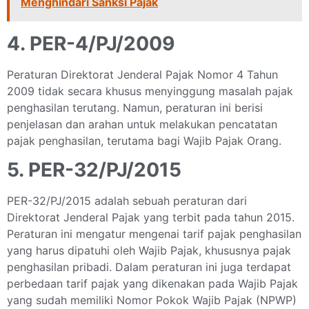
Menghindari Sanksi Pajak
4. PER-4/PJ/2009
Peraturan Direktorat Jenderal Pajak Nomor 4 Tahun
2009 tidak secara khusus menyinggung masalah pajak
penghasilan terutang. Namun, peraturan ini berisi
penjelasan dan arahan untuk melakukan pencatatan
pajak penghasilan, terutama bagi Wajib Pajak Orang.
5. PER-32/PJ/2015
PER-32/PJ/2015 adalah sebuah peraturan dari
Direktorat Jenderal Pajak yang terbit pada tahun 2015.
Peraturan ini mengatur mengenai tarif pajak penghasilan
yang harus dipatuhi oleh Wajib Pajak, khususnya pajak
penghasilan pribadi. Dalam peraturan ini juga terdapat
perbedaan tarif pajak yang dikenakan pada Wajib Pajak
yang sudah memiliki Nomor Pokok Wajib Pajak (NPWP)